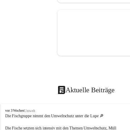
Aktuelle Beiträge
P
vor 3 Wochen
Umwelt
f
Die Fischgruppe nimmt den Umweltschutz unter die Lupe 🔎
a
r
Die Fische setzten sich intensiv mit den Themen Umweltschutz, Müll 