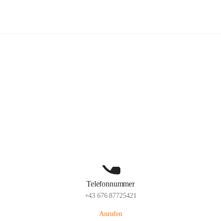
Pfarrkindergarten Friesach
Hauptadresse
Wiener Straße 6, 9360 Friesach, AUT
Auf Karte ansehen
Telefonnummer
+43 676 87725421
Anrufen