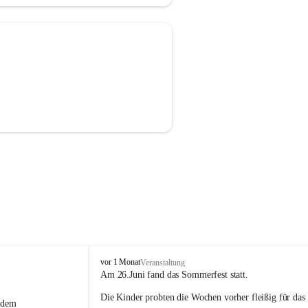
P
vor 1 Monat
Veranstaltung
f
Am 26.Juni fand das Sommerfest statt.
a
Die Kinder probten die Wochen vorher fleißig für das
r
 dem 