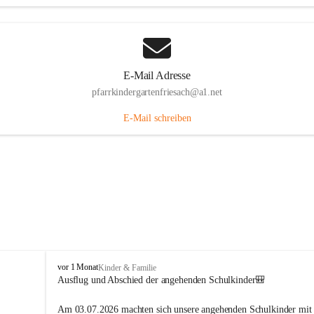
E-Mail Adresse
pfarrkindergartenfriesach@a1.net
E-Mail schreiben
P
vor 1 Monat
Kinder & Familie
f
Ausflug und Abschied der angehenden Schulkinder🎒
a
r
Am 03.07.2026 machten sich unsere angehenden Schulkinder mit