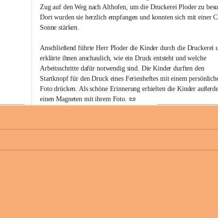
r
Zug auf den Weg nach Althofen, um die Druckerei Ploder zu besu
k
Dort wurden sie herzlich empfangen und konnten sich mit einer C
i
Sonne stärken.
n
d
e
Anschließend führte Herr Ploder die Kinder durch die Druckerei 
r
erklärte ihnen anschaulich, wie ein Druck entsteht und welche 
g
Arbeitsschritte dafür notwendig sind. Die Kinder durften den 
a
Startknopf für den Druck eines Ferienheftes mit einem persönlich
r
Foto drücken. Als schöne Erinnerung erhielten die Kinder außerd
t
e
einen Magneten mit ihrem Foto. 📜
n
F
Ein herzliches Dankeschön an Herrn Ploder und sein Team für die 
r
Führung, die vielen spannenden Einblicke und die liebevolle 
i
Gestaltung dieses besonderen Vormittags.
e
s
a
+
Nach dem Besuch der Druckerei gab es für alle ein leckeres Eis u
c
viel Spaß auf dem Spielplatz neben dem Freibad.
h
Zurück im Kindergarten stand schließlich der Abschied unserer 
angehenden Schulkinder bevor. Mit einem Abschiedsspruch wurde
Kinder feierlich „rausgeschmissen“ und verabschiedet. Als besonde