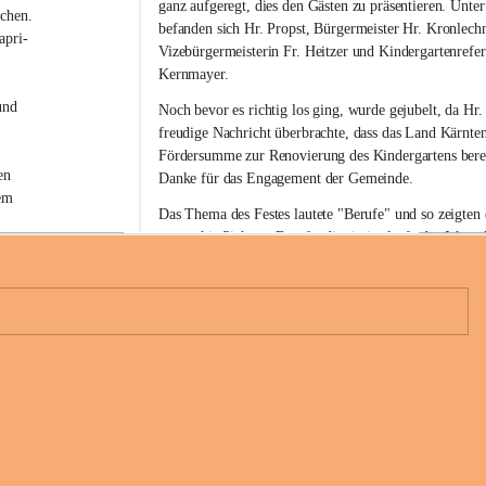
r
ganz aufgeregt, dies den Gästen zu präsentieren. Unte
chen. 
k
befanden sich Hr. Propst, Bürgermeister Hr. Kronlechn
apri-
i
Vizebürgermeisterin Fr. Heitzer und Kindergartenrefer
n
Kernmayer.
d
e
und 
Noch bevor es richtig los ging, wurde gejubelt, da Hr.
r
freudige Nachricht überbrachte, dass das Land Kärnten
g
Fördersumme zur Renovierung des Kindergartens bereit
a
en 
Danke für das Engagement der Gemeinde.
r
em 
t
Das Thema des Festes lautete "Berufe" und so zeigten 
e
unterschiedlichsten Berufe, die sie im laufe des Jahres
n
F
hatten und die angehenden Schulkinder beendeten den o
tolle 
r
des Festes mit einem grandiosen Tanz!
i
e
Im Anschluss an den offiziellen Teil, durften die Kinde
s
Rettungsfahrzeug und ein Feuerwehrauto besichtigen, 
a
23
nd 
lud die Kinder sogar zu einer kleinen Rundfahrt ein.
c
h
Die Hüpfburg war ein weiteres Highlight für die Kinde
Für groß und klein gab es auch genug zu Essen und Tr
n die 
konnte sein Glück versuchen: die Kinder beim Glücksra
rer 
Dreh ein Gewinn war, und die Erwachsenen schätzten 