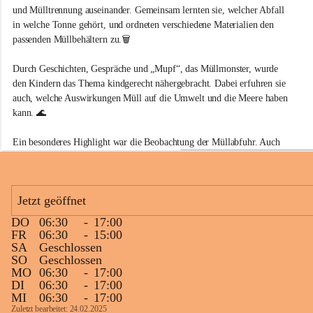
r
und Mülltrennung auseinander. Gemeinsam lernten sie, welcher Abfall 
k
in welche Tonne gehört, und ordneten verschiedene Materialien den 
i
passenden Müllbehältern zu.🗑️
n
d
e
Durch Geschichten, Gespräche und „Mupf“, das Müllmonster, wurde 
r
den Kindern das Thema kindgerecht nähergebracht. Dabei erfuhren sie 
g
auch, welche Auswirkungen Müll auf die Umwelt und die Meere haben 
a
kann. 🌊 
r
t
e
Ein besonderes Highlight war die Beobachtung der Müllabfuhr. Auch 
n
bei unseren Spaziergängen zeigten sie großes Interesse und machten 
F
aufmerksam auf Müll in ihrer Umgebung.
r
i
Jetzt geöffnet
Den Abschluss bildete eine Müllsammelaktion in Friesach. Ausgestattet 
e
mit Warnwesten und Handschuhen sammelten die Kinder gemeinsam 
s
DO
06:30
-
17:00
a
+12
Abfälle ein. Dabei stellten wir fest, dass Friesach sehr sauber ist. 
FR
06:30
-
15:00
c
Dennoch war die Aktion eine wertvolle Erfahrung, die den Kindern 
SA
Geschlossen
h
SO
Geschlossen
zeigte, wie wichtig ein achtsamer Umgang mit unserer Umwelt ist. 👫
MO
06:30
-
17:00
👫👫👫
DI
06:30
-
17:00
MI
06:30
-
17:00
Zuletzt bearbeitet: 24.02.2025